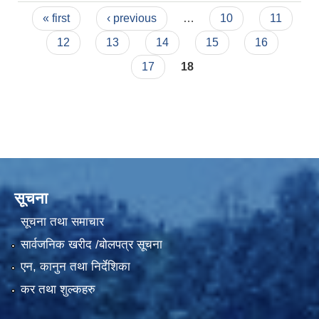
Pages
« first
‹ previous
…
10
11
12
13
14
15
16
17
18
सूचना
सूचना तथा समाचार
सार्वजनिक खरीद /बोलपत्र सूचना
एन, कानुन तथा निर्देशिका
कर तथा शुल्कहरु