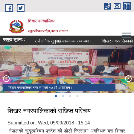
Skip to main content
शिखर नगरपालिका
सुदूरपश्चिम प्रदेश,नेपाल सरकार
प्रमुख सूचना::
सार्वजनिक सुनुवाई कार्यक्रम सम्बन्धमा।
शिखर नगरपालिकाको वार्ष
जिल्लाकै पहिलो पूर्णखोप सुनिश्चितता तथा दिगो पना पालिका घोषणा गर्ने शिखर
शिखर नगरपालिका नगर सभाको १७ ‌‍औं अधिवेशन।
शिखर नगरपालिकाको नव निर्मित प्रशासकीय भवन ।
नगरपालिका सम्मानित।
शिखर नगरपालिकाकाे संछिप्त परिचय
Submitted on:
Wed, 05/09/2018 - 15:14
नेपालको सुदूरपश्चिम प्रदेश को डाेटी जिल्लामा अवस्थित यस शिखर