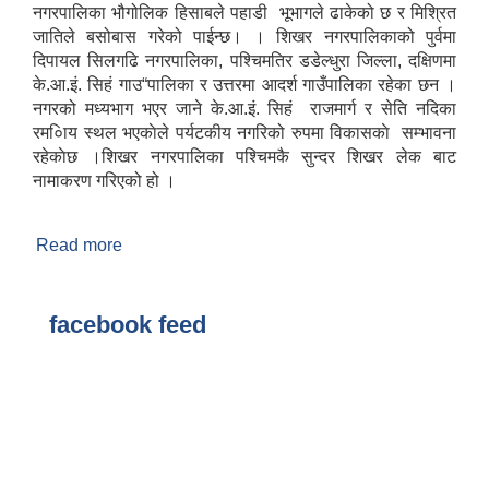
नगरपालिका भौगोलिक हिसाबले पहाडी भूभागले ढाकेको छ र मिश्रित
जातिले बसोबास गरेको पाईन्छ। । शिखर नगरपालिकाको पुर्वमा
दिपायल सिलगढि नगरपालिका, पश्चिमतिर डडेल्धुरा जिल्ला, दक्षिणमा
के.आ‍.इं. सिहं गाउ“पालिका र उत्तरमा आदर्श गाउँपालिका रहेका छन ।
नगरको मध्यभाग भएर जाने के.आ.इं. सिहं राजमार्ग र सेति नदिका
रम०ािय स्थल भएकाेले पर्यटकीय नगरिको रुपमा विकासकाे सम्भावना
रहेकाेछ ।शिखर नगरपालिका पश्चिमकै सुन्दर शिखर लेक बाट
नामाकरण गरिएको हो ।
Read more
about शिखर नगरपालिकाकाे संछिप्त परिचय
facebook feed